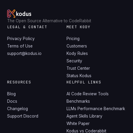
The Open Source Alternative to CodeRabbit
LEGAL & CONTACT
MEET KODY
Privacy Policy
Pricing
Terms of Use
Customers
support@kodus.io
Kody Rules
Security
Trust Center
Status Kodus
RESOURCES
HELPFUL LINKS
Blog
AI Code Review Tools
Docs
Benchmarks
Changelog
LLMs Performance Benchmark
Support Discord
Agent Skills Library
White Paper
Kodus vs Coderabbit