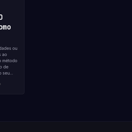
O
omo
ldades ou
s ao
 o método
o de
o seu…
9