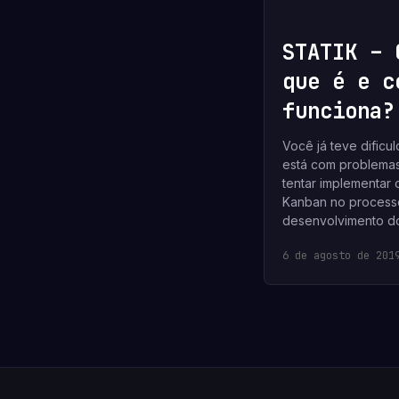
STATIK – 
que é e c
funciona?
Você já teve dificu
está com problema
tentar implementar
Kanban no process
desenvolvimento d
6 de agosto de 201