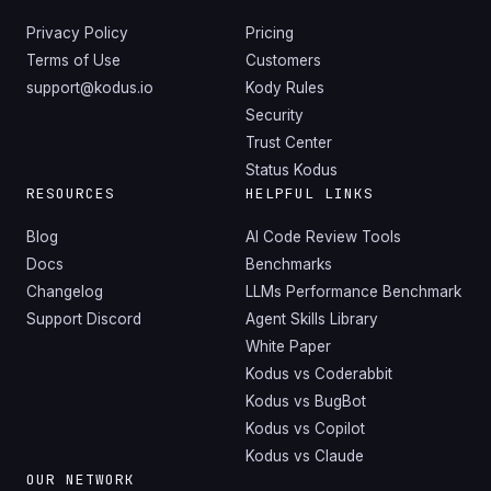
Privacy Policy
Pricing
Terms of Use
Customers
support@kodus.io
Kody Rules
Security
Trust Center
Status Kodus
RESOURCES
HELPFUL LINKS
Blog
AI Code Review Tools
Docs
Benchmarks
Changelog
LLMs Performance Benchmark
Support Discord
Agent Skills Library
White Paper
Kodus vs Coderabbit
Kodus vs BugBot
Kodus vs Copilot
Kodus vs Claude
OUR NETWORK