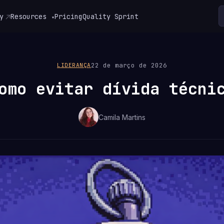
y
Resources
Pricing
Quality Sprint
▾
22 de março de 2026
LIDERANÇA
omo evitar dívida técni
Camila Martins