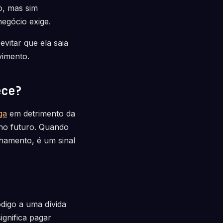
to, mas sim
negócio exige.
evitar que ela saia
vimento.
ece?
ga
em detrimento da
 no futuro. Quando
nhamento, é um sinal
digo a uma dívida
ignifica pagar