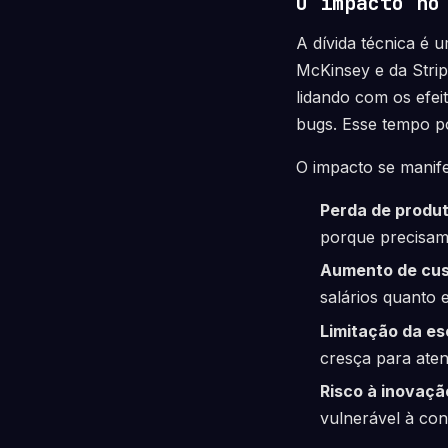
O impacto no
A dívida técnica é
McKinsey e da Stri
lidando com os efe
bugs. Esse tempo po
O impacto se manif
Perda de produt
porque precisam
Aumento de cus
salários quanto 
Limitação da es
cresça para ate
Risco à inovaçã
vulnerável à con