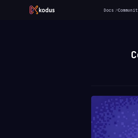
Docs
Communit
C