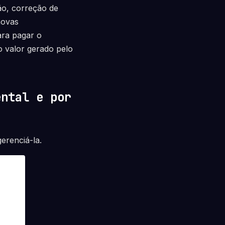
o, correção de
novas
ara pagar o
o valor gerado pelo
ental e por
erenciá-la.