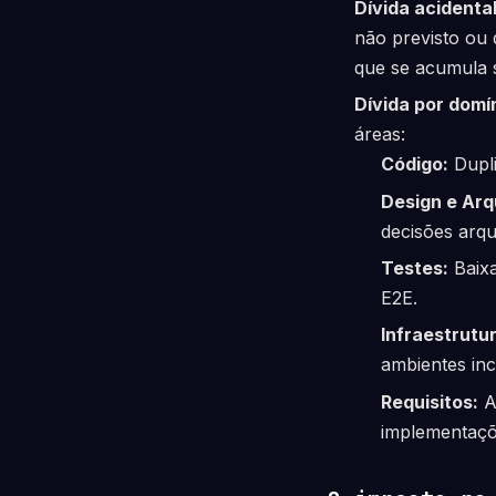
Dívida acidental
não previsto ou 
que se acumula s
Dívida por domín
áreas:
Código:
Dupli
Design e Arq
decisões arqu
Testes:
Baixa
E2E.
Infraestrutu
ambientes inc
Requisitos:
A
implementaçõ