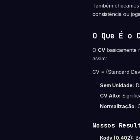
Também checamo
consistência ou jog
O Que É o 
O
CV
basicamente m
assim:
CV = (Standard Dev
Sem Unidade:
Dá
CV Alto:
Signifi
Normalização:
C
Nossos Resul
Kody (0,402):
Be