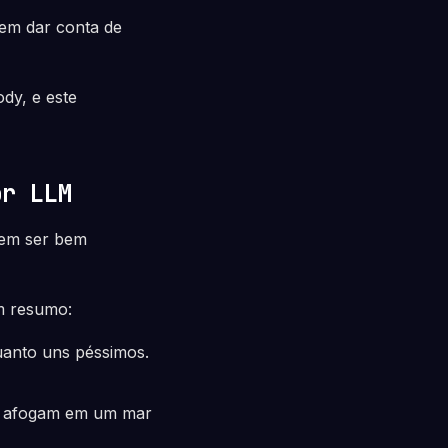
uem dar conta de
dy, e este
or LLM
dem ser bem
m resumo:
uanto uns péssimos.
e afogam em um mar