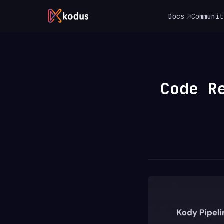
Docs
Communit
Code R