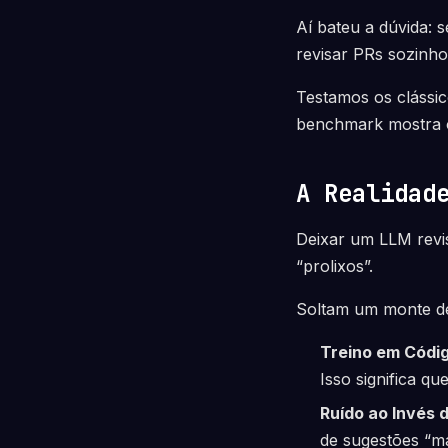
Aí bateu a dúvida:
revisar PRs sozinh
Testamos os clássic
benchmark mostra o
A Realidad
Deixar um LLM revi
“prolixos”.
Soltam um monte de 
Treino em Códig
Isso significa q
Ruído ao Invés d
de sugestões “m