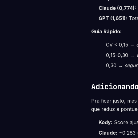
Claude (0,774):
GPT (1,651):
Tota
Guia Rápido:
CV < 0,15 →
0,15–0,30 →
0,30 →
segur
Adicionand
Pra ficar justo, m
que reduz a pontua
Kody:
Score aju
Claude:
~0,283 (