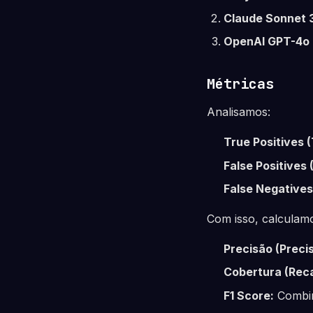
Claude Sonnet 
OpenAI GPT-4o
Métricas
Analisamos:
True Positives (
False Positives 
False Negatives
Com isso, calculam
Precisão (Precis
Cobertura (Recal
F1 Score:
Combin