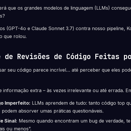
 será que os grandes modelos de linguagem (LLMs) conseg
os?
os (GPT-4o e Claude Sonnet 3.7) contra nosso pipeline, Ko
 que rolou.
e de Revisões de Código Feitas p
sar seu código parece incrível… até perceber que eles po
informação extra – às vezes irrelevante ou até errada. E
o Imperfeito:
LLMs aprendem de tudo: tanto código top q
ue podem absorver umas práticas questionáveis.
e Sinal:
Mesmo quando encontram um bug de verdade, t
ais ou menos”.