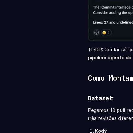
TL;DR: Contar só c
pipeline agente da 
Como Monta
Dataset
Pegamos 10 pull re
três revisões difer
Kody