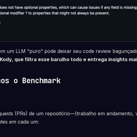
om um LLM “puro” pode deixar seu code review bagunçad
Kody, que filtra esse barulho todo e entrega insights mai
mos o Benchmark
quests (PRs) de um repositório—(trabalho em andamento,
entes em cada um: