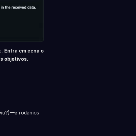
o.
Entra em cena o
s objetivos.
 viu?)—e rodamos