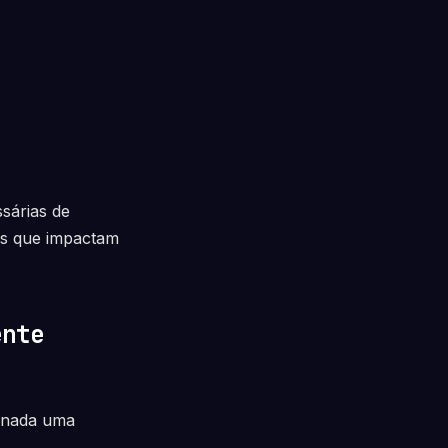
sárias de
tos que impactam
ente
a nada uma