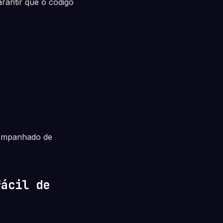
rantir que o código
companhado de
fácil de