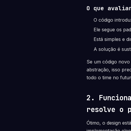
O que avalia
O código introd
Ele segue os pad
Está simples e d
A solução é sus
Se um código novo 
abstração, isso pre
todo o time no futur
2. Funcion
resolve o 
Ótimo, o design est
implementação elega