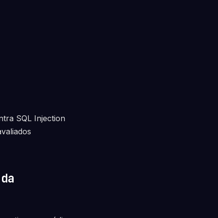
ntra SQL Injection
valiados
ada