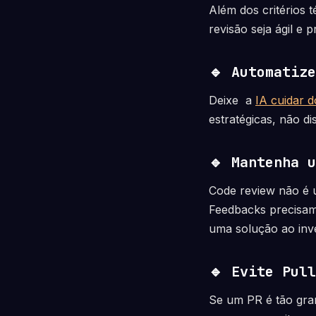
Além dos critérios 
revisão seja ágil e p
🔹 Automatiz
Deixe a
IA cuidar d
estratégicas, não di
🔹 Mantenha 
Code review não é u
Feedbacks precisam 
uma solução ao inv
🔹 Evite Pul
Se um PR é tão gran