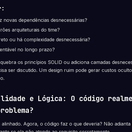
r:
uz novas dependências desnecessárias?
rões arquiteturais do time?
ireto ou há complexidade desnecessária?
tentável no longo prazo?
quebra os princípios SOLID ou adiciona camadas desneces
cisa ser discutido. Um design ruim pode gerar custos ocul
o.
alidade e Lógica: O código realm
problema?
á alinhado. Agora, o código faz o que deveria? Não adiant
nte se ela não atende ao requisito corretamente.