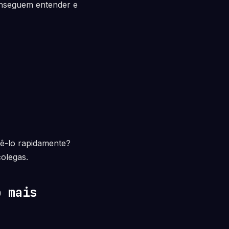
onseguem entender e
dê-lo rapidamente?
colegas.
o mais