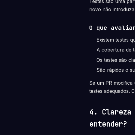
Testes são uma part
novo não introduza 
O que avalia
Existem testes 
A cobertura de t
Os testes são cl
São rápidos o su
Se um PR modifica 
testes adequados. C
4. Clareza
entender?