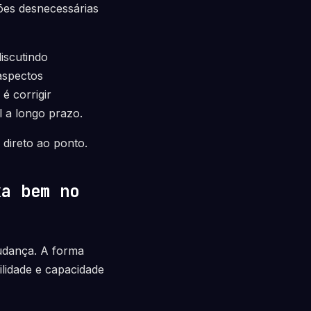
ões desnecessárias
iscutindo
aspectos
é corrigir
l a longo prazo.
direto ao ponto.
xa bem no
mudança. A forma
ilidade e capacidade