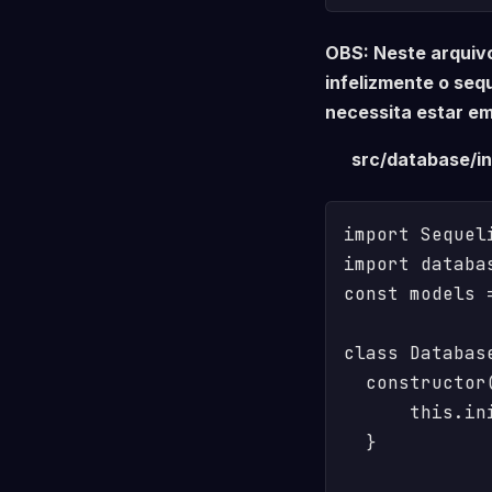
OBS: Neste arquivo
infelizmente o se
necessita estar 
src/database/in
import Sequel
import databa
const models =
class Database
  constructor(
      this.ini
  }
