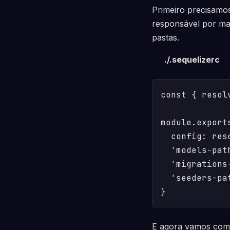
Primeiro precisamo
responsável por ma
pastas.
./.sequelizerc
const { resol
module.exports
  config: res
  'models-pat
  'migrations
  'seeders-pa
}
E agora vamos começ