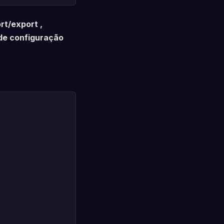
rt/export ,
 de configuração