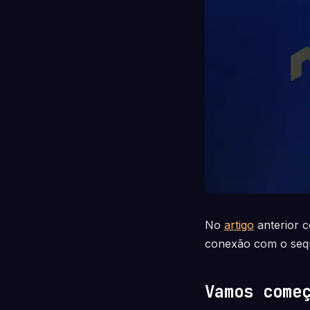
No
artigo
anterior c
conexão com o sequ
Vamos come