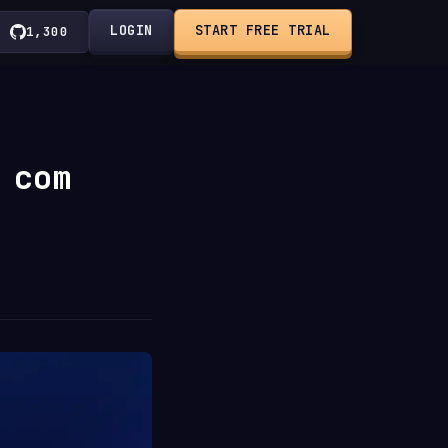
LOGIN
START FREE TRIAL
1,300
 com