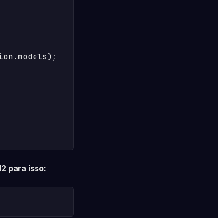
on.models);

2 para isso: