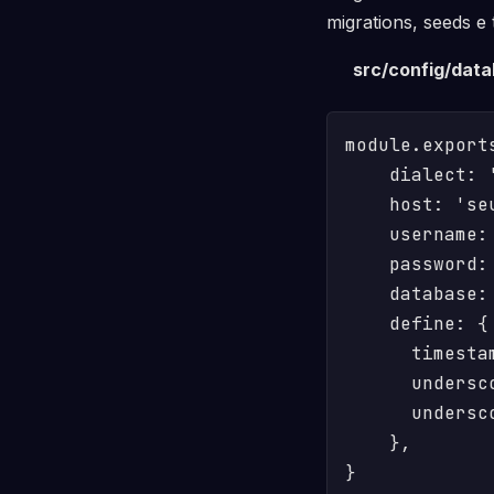
migrations, seeds 
src/config/data
module.exports
    dialect: '
    host: 'seu
    username: 
    password: 
    database:
    define: {

      timestam
      undersco
      undersco
    },

}