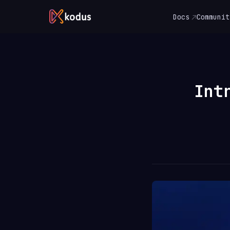
Docs
Communit
Int