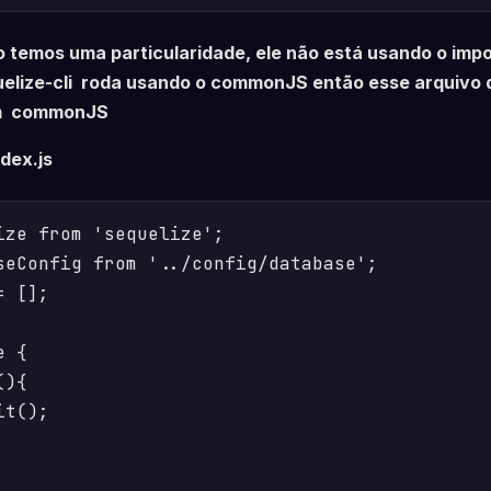
 temos uma particularidade, ele não está usando o impo
quelize-cli roda usando o commonJS então esse arquivo
em commonJS
dex.js
ize from 'sequelize';

seConfig from '../config/database';

 [];

 {

){

t();
