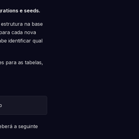
rations e seeds.
estrutura na base
 para cada nova
e identificar qual
s para as tabelas,
o
berá a seguinte