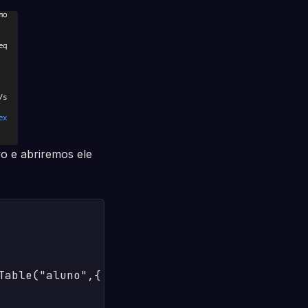
o e abriremos ele
able("aluno",{
