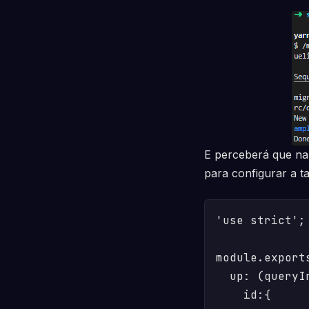
E perceberá que na
para configurar a t
'use strict';

module.exports
  up: (queryI
    id:{
