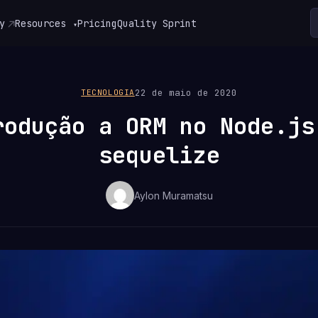
y
Resources
Pricing
Quality Sprint
▾
22 de maio de 2020
TECNOLOGIA
rodução a ORM no Node.js
sequelize
Aylon Muramatsu