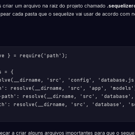
s criar um arquivo na raiz do projeto chamado
.sequelizer
pear cada pasta que o sequelize vai usar de acordo com n
ve } = require('path');

 = {

olve(__dirname, 'src', 'config', 'database.js'
h': resolve(__dirname, 'src', 'app', 'models')
-path': resolve(__dirname, 'src', 'database', 
th': resolve(__dirname, 'src', 'database', 'se
ar a criar alguns arquivos importantes para que o sequel