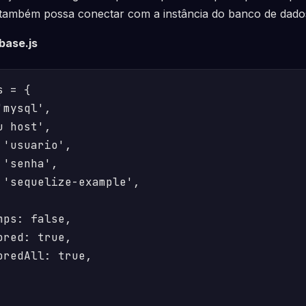
e também possa conectar com a instância do banco de dado
base.js
 = {

mysql',

 host',

'usuario',

'senha',

 'sequelize-example',

ps: false,

red: true,

redAll: true,
