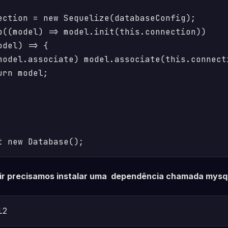
ection = new Sequelize(databaseConfig);

p((model) => model.init(this.connection))

del) => {

model.associate) model.associate(this.connecti
rn model;

t new Database();
ir precisamos instalar uma dependência chamada mysql
l2