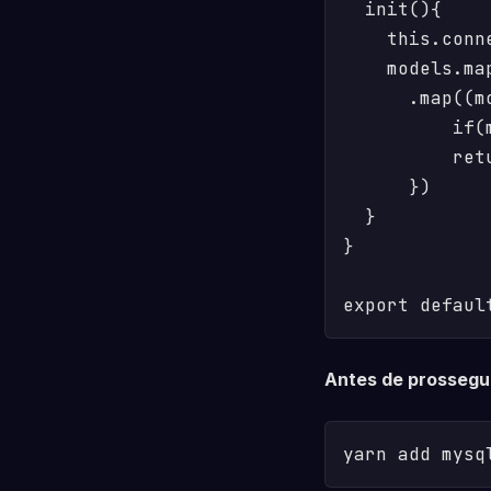
  init(){

    this.conn
    models.ma
      .map((mo
          if(
          retu
      })

  }

}

export defaul
Antes de prossegu
yarn add mysq