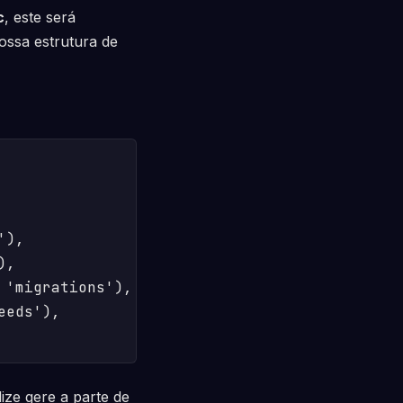
c
, este será
ossa estrutura de
),

,

'migrations'),

eds'),

ize gere a parte de