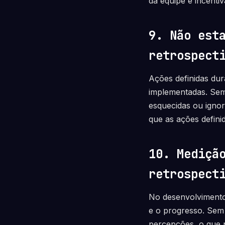
da equipe e incentiv
9. Não est
retrospect
Ações definidas dur
implementadas. Sem
esquecidas ou ignor
que as ações defini
10. Mediçã
retrospect
No desenvolvimento
e o progresso. Sem 
percepções, o que p