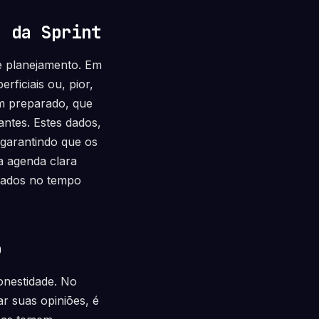
a da Sprint
e planejamento. Em
rficiais ou, pior,
em preparado, que
ntes. Estes dados,
 garantindo que os
a agenda clara
rdados no tempo
o
onestidade. No
r suas opiniões, é