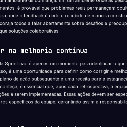
r um ambiente de confiança. Em um ambiente onde as pes
amentos, é provável que problemas reais permaneçam ocult
a onde o feedback é dado e recebido de maneira construti
oraja todos a falar abertamente sobre desafios e preocup
ique soluções colaborativas.
ar na melhoria contínua
a Sprint não é apenas um momento para identificar o que 
sso, é uma oportunidade para definir como corrigir e melhor
lano de ação subsequente é uma receita para a estagnaç
conteça, é essencial que, após cada retrospectiva, a equi
ações a serem implementadas. Essas ações devem ser espec
ros específicos da equipe, garantindo assim a responsabili