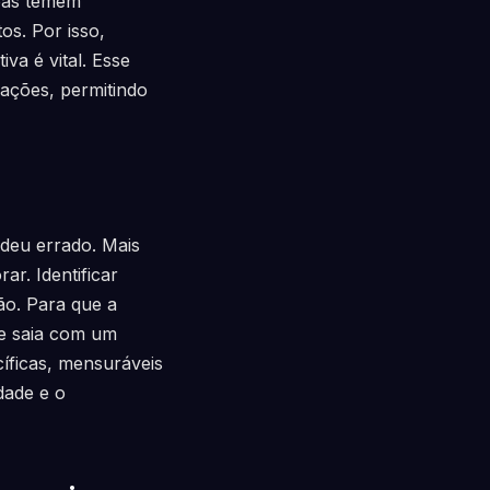
soas temem
os. Por isso,
va é vital. Esse
ações, permitindo
deu errado. Mais
ar. Identificar
ão. Para que a
pe saia com um
íficas, mensuráveis
dade e o