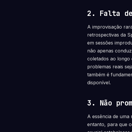
2. Falta d
A improvisação rara
retrospectivas da S
em sessões improdut
não apenas conduza
coletados ao longo 
problemas reais se
também é fundament
disponível.
3. Não pro
A essência de uma r
entanto, para que o