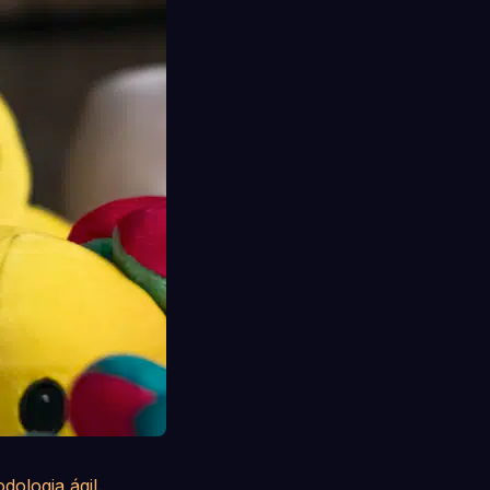
dologia ágil
.