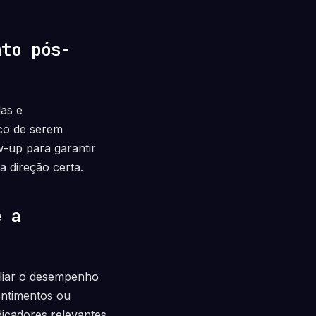
nto pós-
das e
co de serem
w-up para garantir
a direção certa.
e a
aliar o desempenho
entimentos ou
dicadores relevantes