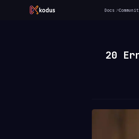
Docs
Communit
20 Er