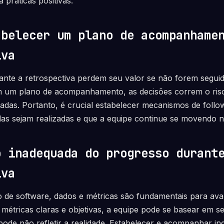
a práticas positivas.
abelecer um plano de acompanhame
iva
ante a retrospectiva perdem seu valor se não forem segui
 um plano de acompanhamento, as decisões correm o ris
adas. Portanto, é crucial estabelecer mecanismos de follo
das sejam realizadas e que a equipe continue se movendo n
o inadequada do progresso durant
iva
 de software, dados e métricas são fundamentais para av
métricas claras e objetivas, a equipe pode se basear em s
ode não refletir a realidade. Estabelecer e acompanhar in