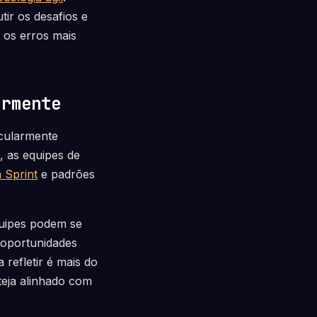
tir os desafios e
r os erros mais
armente
icularmente
, as equipes de
a Sprint
e padrões
quipes podem se
 oportunidades
 refletir é mais do
teja alinhado com