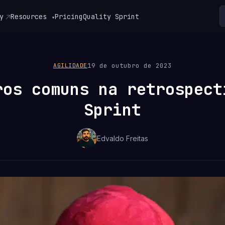
y
Resources
Pricing
Quality Sprint
▾
19 de outubro de 2023
AGILIDADE
ros comuns na retrospect
Sprint
Edvaldo Freitas