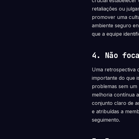
crucial estabelece
retaliações ou julg
promover uma cultur
ambiente seguro enc
que a equipe identif
4. Não foc
Uma retrospectiva d
importante do que i
problemas sem um p
melhoria contínua a
conjunto claro de 
e atribuídas a memb
seguimento.