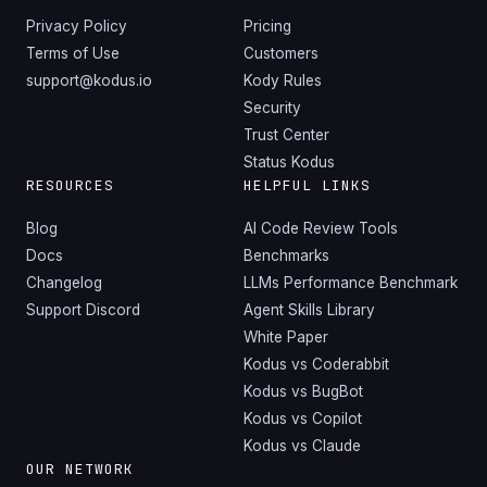
Privacy Policy
Pricing
Terms of Use
Customers
support@kodus.io
Kody Rules
Security
Trust Center
Status Kodus
RESOURCES
HELPFUL LINKS
Blog
AI Code Review Tools
Docs
Benchmarks
Changelog
LLMs Performance Benchmark
Support Discord
Agent Skills Library
White Paper
Kodus vs Coderabbit
Kodus vs BugBot
Kodus vs Copilot
Kodus vs Claude
OUR NETWORK