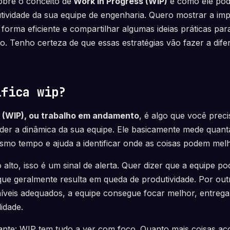
bre o conceito de
Work in Progress (WIP)
e como ele pod
tividade da sua equipe de engenharia. Quero mostrar a imp
forma eficiente e compartilhar algumas ideias práticas pa
to. Tenho certeza de que essas estratégias vão fazer a dife
ifica wip?
 (WIP), ou trabalho em andamento
, é algo que você prec
der a dinâmica da sua equipe. Ele basicamente mede quanta
mo tempo e ajuda a identificar onde as coisas podem melh
alto, isso é um sinal de alerta. Quer dizer que a equipe po
ue geralmente resulta em queda de produtividade. Por out
íveis adequados, a equipe consegue focar melhor, entreg
lidade.
ante: WIP tem tudo a ver com foco. Quanto mais coisas a