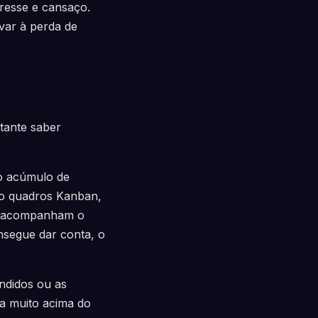
resse e cansaço.
var à perda de
tante saber
 o acúmulo de
mo quadros Kanban,
ão acompanham o
nsegue dar conta, o
endidos ou as
ja muito acima do