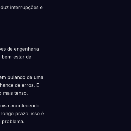
eduz interrupções e
pes de engenharia
o bem-estar da
uem pulando de uma
hance de erros. E
o mais tenso.
coisa acontecendo,
longo prazo, isso é
r problema.