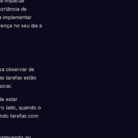
e impactar
ortância de
ra implementar
rença no seu dia a
isa observar de
s tarefas estão
orar.
de estar
ro lado, quando o
ando tarefas com
contecendo ao