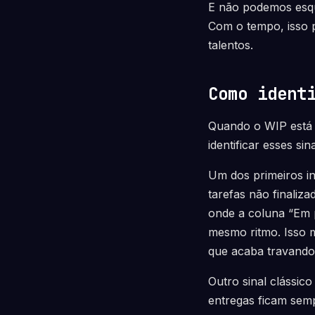
E não podemos esqu
Com o tempo, isso p
talentos.
Como ident
Quando o WIP está 
identificar esses si
Um dos primeiros i
tarefas não finaliz
onde a coluna “Em 
mesmo ritmo. Isso 
que acaba travando 
Outro sinal clássic
entregas ficam semp