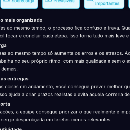
ho mais organizado
fas ao mesmo tempo, o processo fica confuso e trava. Qua
cil focar e concluir cada etapa. Isso torna tudo mais leve e 
rga
sas ao mesmo tempo só aumenta os erros e os atrasos. Ao d
abalha no seu próprio ritmo, com mais qualidade e sem o e
s demais.
 nas entregas
s coisas em andamento, você consegue prever melhor qu
 Isso ajuda a criar prazos realistas e evita aquela correria d
porta
ções, a equipe consegue priorizar o que realmente é impo
energia desperdiçada em tarefas menos relevantes.
utividade