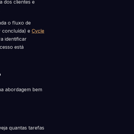
a dos clientes e
.
nda o fluxo de
r concluída) e
Cycle
 identificar
cesso está
P
 uma abordagem bem
veja quantas tarefas