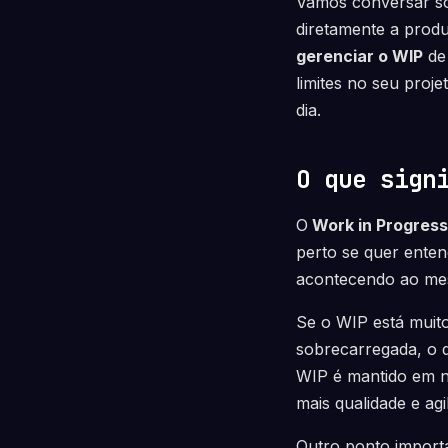
Vamos conversar so
diretamente a produ
gerenciar o WIP
de 
limites no seu proje
dia.
O que sign
O
Work in Progress
perto se quer enten
acontecendo ao mes
Se o WIP está muito 
sobrecarregada, o q
WIP é mantido em n
mais qualidade e agi
Outro ponto import