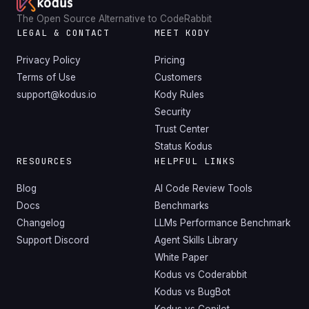
The Open Source Alternative to CodeRabbit
LEGAL & CONTACT
MEET KODY
Privacy Policy
Pricing
Terms of Use
Customers
support@kodus.io
Kody Rules
Security
Trust Center
Status Kodus
RESOURCES
HELPFUL LINKS
Blog
AI Code Review Tools
Docs
Benchmarks
Changelog
LLMs Performance Benchmark
Support Discord
Agent Skills Library
White Paper
Kodus vs Coderabbit
Kodus vs BugBot