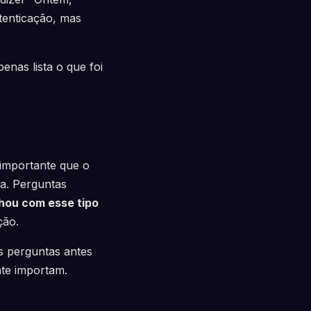
utenticação, mas
nas lista o que foi
 importante que o
da. Perguntas
hou com esse tipo
ção.
s perguntas antes
nte importam.