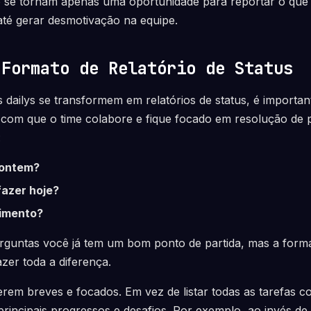
 se tornam apenas uma oportunidade para reportar o que f
té gerar desmotivação na equipe.
 Formato de Relatório de Status
s dailys se transformem em relatórios de status, é importa
 com que o time colabore e fique focado em resolução de 
:
 ontem?
fazer hoje?
imento?
rguntas você já tem um bom ponto de partida, mas a for
zer toda a diferença.
erem breves e focados. Em vez de listar todas as tarefas co
rincipais progressos e desafios. Por exemplo, ao invés de