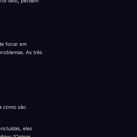
oi feito, perdem
nte focar em
problemas. As três
ma como são
ncluídas, eles
 dizer “Ontem,