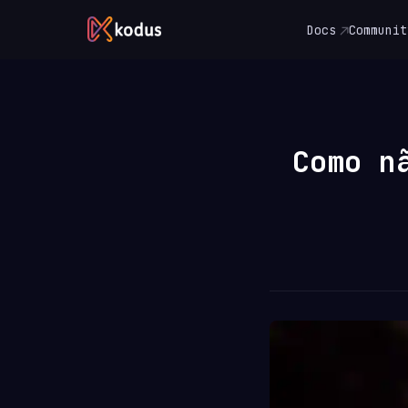
Docs
Communit
Como n