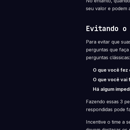
No entanto, quando
seu valor e podem a
Evitando o
Para evitar que sua
perguntas que faça
perguntas clássicas
O que você fez
O que você vai 
Há algum imped
Fazendo essas 3 pe
respondidas pode fa
Incentive o time a s
devem destacar os p