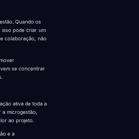
gestão. Quando os
 isso pode criar um
de colaboração, não
emover
evem se concentrar
s.
ação ativa de toda a
 a microgestão,
or ao projeto.
ão e a