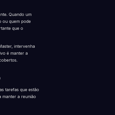
mente. Quando um
lo ou quem pode
rtante que o
Master, intervenha
ivo é manter a
cobertos.
o
as tarefas que estão
a manter a reunião