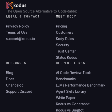
The Open Source Alternative to CodeRabbit
LEGAL & CONTACT
MEET KODY
Privacy Policy
Pricing
Terms of Use
Customers
support@kodus.io
Kody Rules
Security
Trust Center
Status Kodus
RESOURCES
HELPFUL LINKS
Blog
AI Code Review Tools
Docs
Benchmarks
Changelog
LLMs Performance Benchmark
Support Discord
Agent Skills Library
White Paper
Kodus vs Coderabbit
Kodus vs BugBot