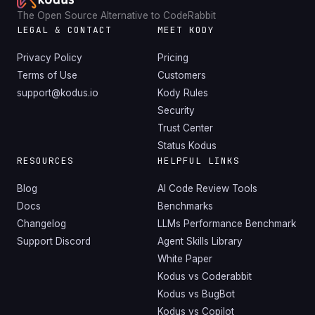
The Open Source Alternative to CodeRabbit
LEGAL & CONTACT
MEET KODY
Privacy Policy
Pricing
Terms of Use
Customers
support@kodus.io
Kody Rules
Security
Trust Center
Status Kodus
RESOURCES
HELPFUL LINKS
Blog
AI Code Review Tools
Docs
Benchmarks
Changelog
LLMs Performance Benchmark
Support Discord
Agent Skills Library
White Paper
Kodus vs Coderabbit
Kodus vs BugBot
Kodus vs Copilot