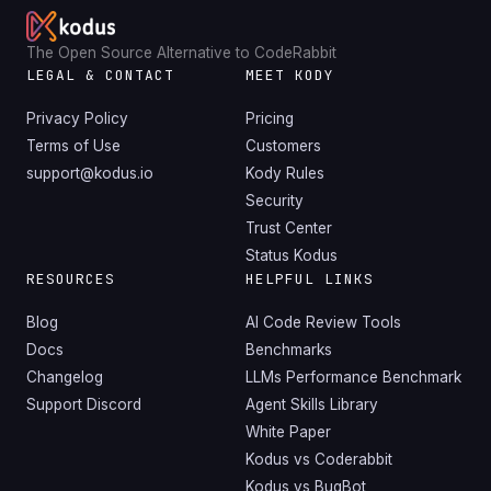
The Open Source Alternative to CodeRabbit
LEGAL & CONTACT
MEET KODY
Privacy Policy
Pricing
Terms of Use
Customers
support@kodus.io
Kody Rules
Security
Trust Center
Status Kodus
RESOURCES
HELPFUL LINKS
Blog
AI Code Review Tools
Docs
Benchmarks
Changelog
LLMs Performance Benchmark
Support Discord
Agent Skills Library
White Paper
Kodus vs Coderabbit
Kodus vs BugBot