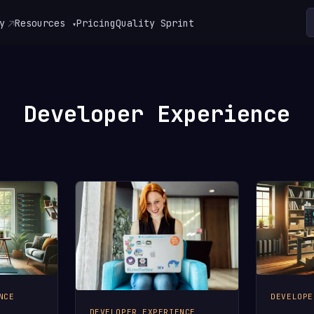
y
Resources
Pricing
Quality Sprint
▾
Developer Experience
NCE
DEVELOPE
DEVELOPER EXPERIENCE