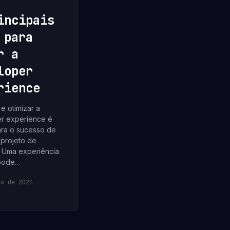
incipais
 para
r a
loper
rience
e otimizar a
r experience é
ara o sucesso de
 projeto de
. Uma experiência
 pode…
ço de 2024