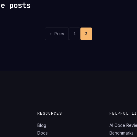
de posts
← Prev
1
2
RESOURCES
HELPFUL L
Blog
AI Code Revi
Docs
Benchmarks