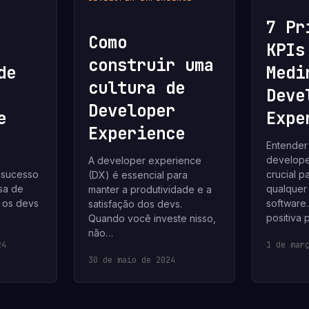
7 Pr
Como
KPIs
construir uma
de
Medi
cultura de
Deve
Developer
e
Expe
Experience
Entender 
develope
A developer experience
 sucesso
crucial p
(DX) é essencial para
sa de
qualquer
manter a produtividade e a
 os devs
software
satisfação dos devs.
positiva
Quando você investe nisso,
não…
24
1 de mar
30 de maio de 2024