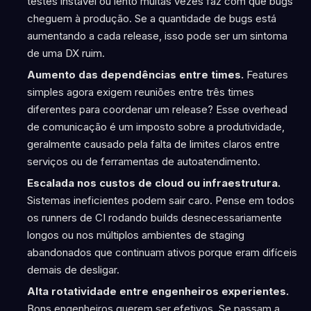
testes instável ou lento muitas vezes faz com que bugs
cheguem à produção. Se a quantidade de bugs está
aumentando a cada release, isso pode ser um sintoma
de uma DX ruim.
Aumento das dependências entre times.
Features
simples agora exigem reuniões entre três times
diferentes para coordenar um release? Esse overhead
de comunicação é um imposto sobre a produtividade,
geralmente causado pela falta de limites claros entre
serviços ou de ferramentas de autoatendimento.
Escalada nos custos de cloud ou infraestrutura.
Sistemas ineficientes podem sair caro. Pense em todos
os runners de CI rodando builds desnecessariamente
longos ou nos múltiplos ambientes de staging
abandonados que continuam ativos porque eram difíceis
demais de desligar.
Alta rotatividade entre engenheiros experientes.
Bons engenheiros querem ser efetivos. Se passam a