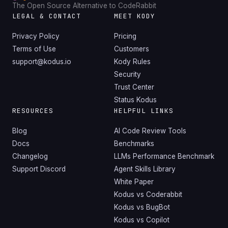
The Open Source Alternative to CodeRabbit
LEGAL & CONTACT
MEET KODY
Privacy Policy
Pricing
Terms of Use
Customers
support@kodus.io
Kody Rules
Security
Trust Center
Status Kodus
RESOURCES
HELPFUL LINKS
Blog
AI Code Review Tools
Docs
Benchmarks
Changelog
LLMs Performance Benchmark
Support Discord
Agent Skills Library
White Paper
Kodus vs Coderabbit
Kodus vs BugBot
Kodus vs Copilot