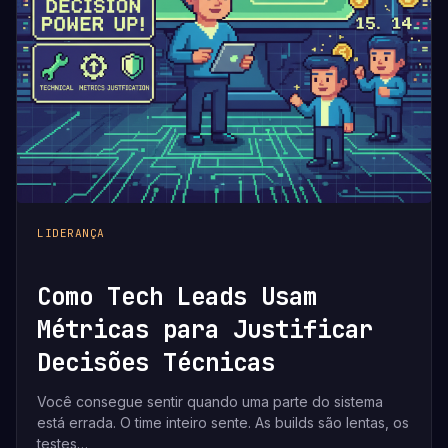
LIDERANÇA
Como Tech Leads Usam
Métricas para Justificar
Decisões Técnicas
Você consegue sentir quando uma parte do sistema
está errada. O time inteiro sente. As builds são lentas, os
testes…