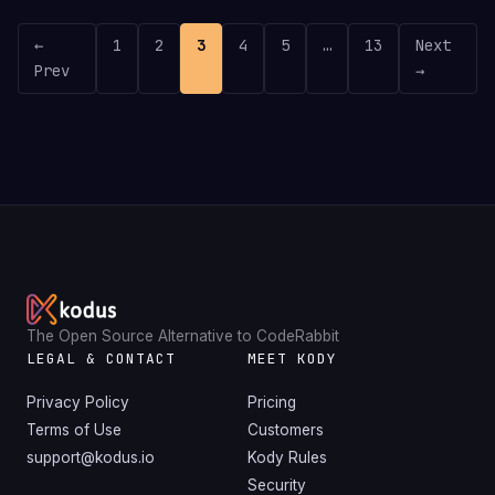
←
1
2
3
4
5
…
13
Next
Prev
→
The Open Source Alternative to CodeRabbit
LEGAL & CONTACT
MEET KODY
Privacy Policy
Pricing
Terms of Use
Customers
support@kodus.io
Kody Rules
Security