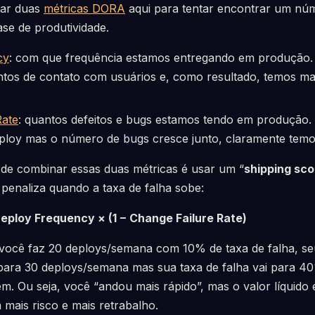
sar duas
métricas DORA
aqui para tentar encontrar um núm
se de produtividade.
cy
: com que frequência estamos entregando em produção.
os de contato com usuários e, como resultado, temos ma
Rate
: quantos defeitos e bugs estamos tendo em produção.
eploy mas o número de bugs cresce junto, claramente tem
de combinar essas duas métricas é usar um “
shipping sco
penaliza quando a taxa de falha sobe:
eploy Frequency × (1 − Change Failure Rate)
 você faz 20 deploys/semana com 10% de taxa de falha, se
para 30 deploys/semana mas sua taxa de falha vai para 40
m. Ou seja, você “andou mais rápido”, mas o valor líquido 
mais risco e mais retrabalho.