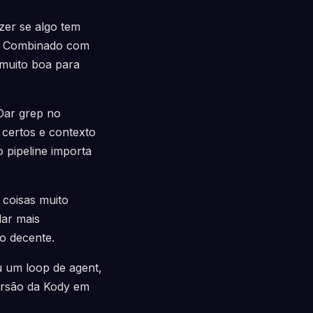
zer se algo tem
a. Combinado com
 muito boa para
Dar grep no
 certos e contexto
 pipeline importa
 coisas muito
dar mais
ho decente.
 um loop de agent,
versão da Kody em