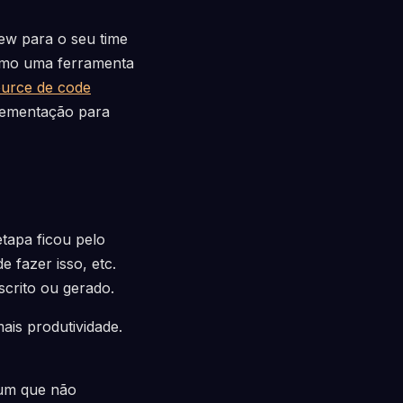
ew para o seu time
como uma ferramenta
ource de code
plementação para
etapa ficou pelo
 fazer isso, etc.
scrito ou gerado.
is produtividade.
 um que não