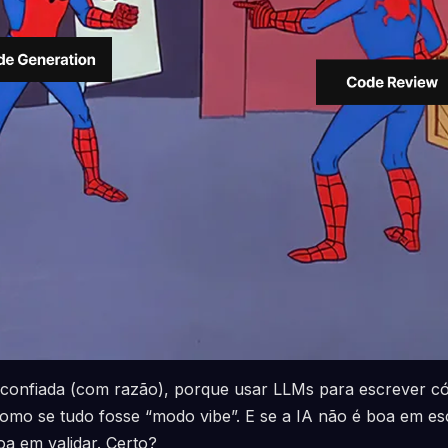
sconfiada (com razão), porque usar LLMs para escrever có
como se tudo fosse “modo vibe”. E se a IA não é boa em es
a em validar. Certo?