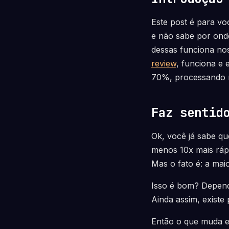
Este post é para vo
e não sabe por ond
dessas funciona no
review
, funciona e 
70%, processando m
Faz sentid
Ok, você já sabe qu
menos 10x mais rápi
Mas o fato é: a mai
Isso é bom? Depende
Ainda assim, existe
Então o que muda e