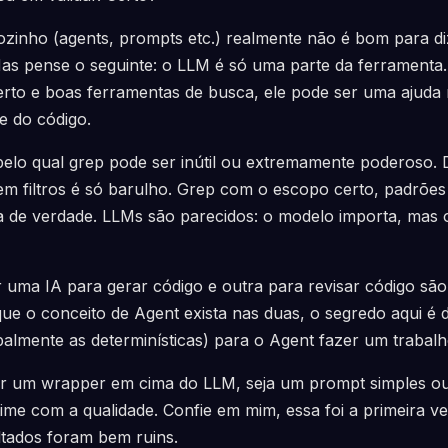
zinho (agents, prompts etc.) realmente não é bom para di
Mas pense o seguinte: o LLM é só uma parte da ferrament
erto e boas ferramentas de busca, ele pode ser uma ajuda
e do código.
elo qual grep pode ser inútil ou extremamente poderoso. 
 sem filtros é só barulho. Grep com o escopo certo, padrões
 de verdade. LLMs são parecidos: o modelo importa, mas o
r uma IA para gerar código e outra para revisar código são
ue o conceito de Agent exista nas duas, o segredo aqui é 
palmente as determinísticas) para o Agent fazer um trabal
ir um wrapper em cima do LLM, seja um prompt simples ou
 time com a qualidade. Confie em mim, essa foi a primeira 
ltados foram bem ruins.