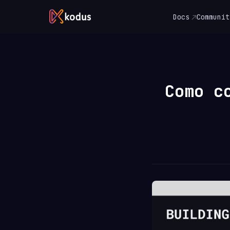
Docs
Communit
Como c