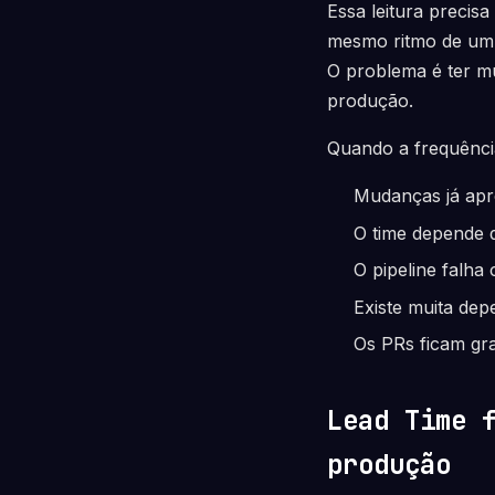
Essa leitura precis
mesmo ritmo de um 
O problema é ter m
produção.
Quando a frequência
Mudanças já apr
O time depende d
O pipeline falh
Existe muita dep
Os PRs ficam gr
Lead Time 
produção