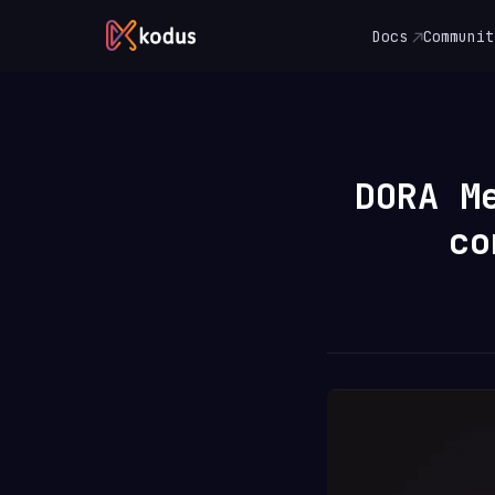
Docs
Communit
DORA M
co