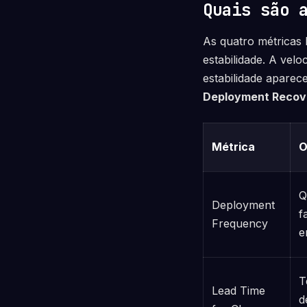
Quais são 
As quatro métricas
estabilidade. A vel
estabilidade apare
Deployment Recov
Métrica
O
Q
Deployment
f
Frequency
e
T
Lead Time
d