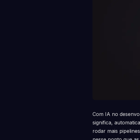
Com IA no desenvolv
significa, automati
rodar mais pipelin
nesse ponto que a