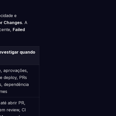
cidade e
or Changes
. A
ecente,
Failed
nvestigar quando
e, aprovações,
e deploy, PRs
s, dependência
imes
até abrir PR,
em review, CI