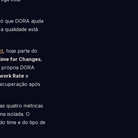
Só que DORA ajuda
a qualidade está
nt
, hoje parte do
ime for Changes
,
a própria DORA
work Rate
e
 recuperação após
as quatro métricas
ma isolada. O
o time e do tipo de