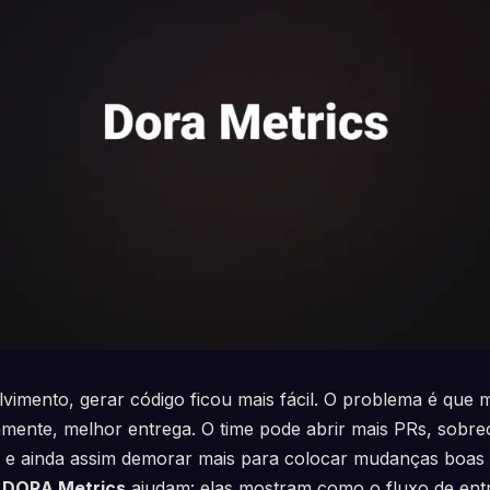
imento, gerar código ficou mais fácil. O problema é que 
camente, melhor entrega. O time pode abrir mais PRs, sobre
es e ainda assim demorar mais para colocar mudanças boas
s
DORA Metrics
ajudam: elas mostram como o fluxo de ent