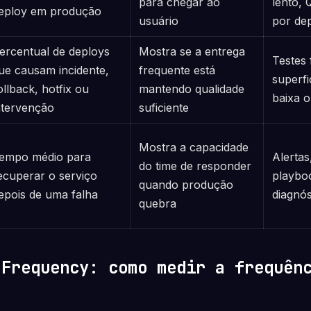
para chegar ao
lento,
eploy em produção
usuário
por de
ercentual de deploys
Mostra se a entrega
Testes 
ue causam incidente,
frequente está
superfi
ollback, hotfix ou
mantendo qualidade
baixa o
ntervenção
suficiente
Mostra a capacidade
empo médio para
Alertas
do time de responder
ecuperar o serviço
playbo
quando produção
epois de uma falha
diagnós
quebra
 Frequency: como medir a frequên