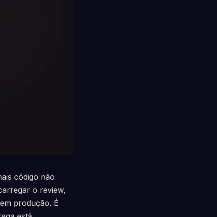
mais código não
carregar o review,
 em produção. É
rega está