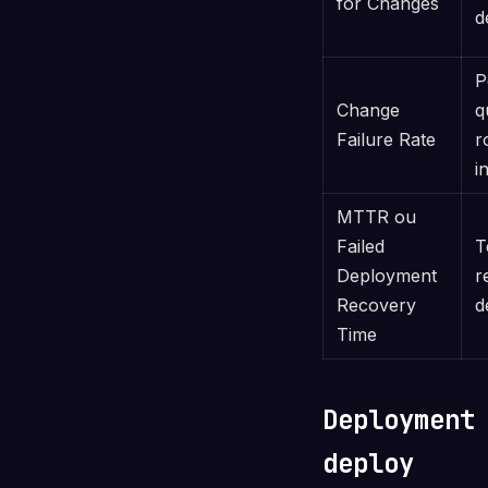
for Changes
d
P
Change
q
Failure Rate
r
i
MTTR ou
Failed
T
Deployment
r
Recovery
d
Time
Deployment
deploy