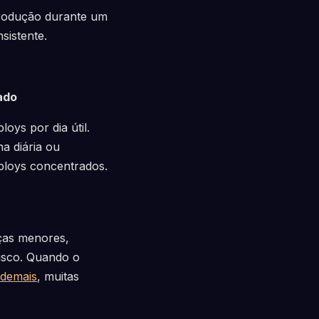
rodução durante um
sistente.
ado
oys por dia útil.
a diária ou
ploys concentrados.
ças menores,
isco. Quando o
 demais
, muitas