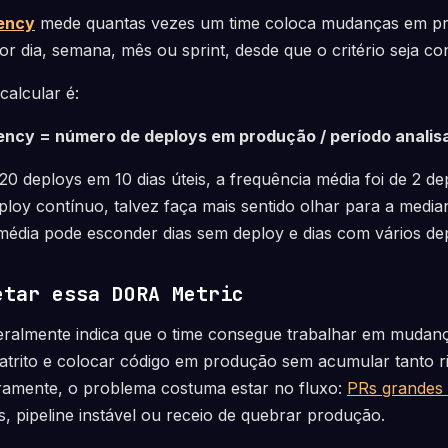
ency
mede quantas vezes um time coloca mudanças em p
r dia, semana, mês ou sprint, desde que o critério seja con
calcular é:
ncy = número de deploys em produção / período analis
0 deploys em 10 dias úteis, a frequência média foi de 2 depl
oy contínuo, talvez faça mais sentido olhar para a median
média pode esconder dias sem deploy e dias com vários de
etar essa DORA Metric
eralmente indica que o time consegue trabalhar em mudan
atrito e colocar código em produção sem acumular tanto r
ramente, o problema costuma estar no fluxo:
PRs grandes
 pipeline instável ou receio de quebrar produção.