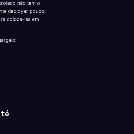
ntrolado não tem o
nte deployar pouco.
ara colocá-las em
argalo:
até