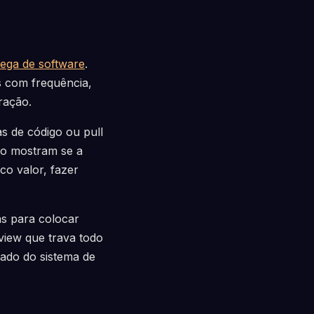
rega de software
.
 com frequência,
ração.
s de código ou pull
ão mostram se a
o valor, fazer
s para colocar
view que trava todo
tado do sistema de