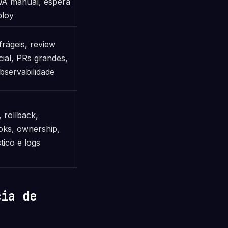
 QA manual, espera
ploy
frágeis, review
cial, PRs grandes,
bservabilidade
, rollback,
oks, ownership,
tico e logs
cia de