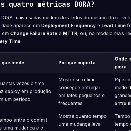
as quatro métricas DORA?
 DORA mais usadas medem dois lados do mesmo fluxo: velo
ocidade aparece em
Deployment Frequency
e
Lead Time f
ce em
Change Failure Rate
e
MTTR
, ou, no modelo mais r
ery Time
.
Onde i
 que mede
Por que importa
piora
Mostra se o time
Pipelin
uantas vezes o time
consegue entregar
medo d
az deploy em produção
em lotes pequenos e
grande
m um período
frequentes
entre t
Mostra quanto tempo
Tempo 
empo entre o commit
uma mudança leva
tempo 
e uma mudança e o