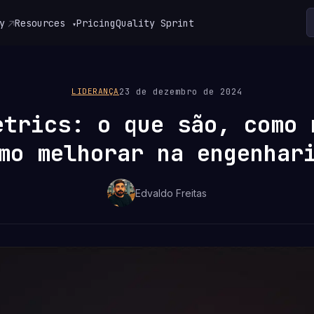
y
Resources
Pricing
Quality Sprint
▾
23 de dezembro de 2024
LIDERANÇA
etrics: o que são, como 
mo melhorar na engenhar
Edvaldo Freitas