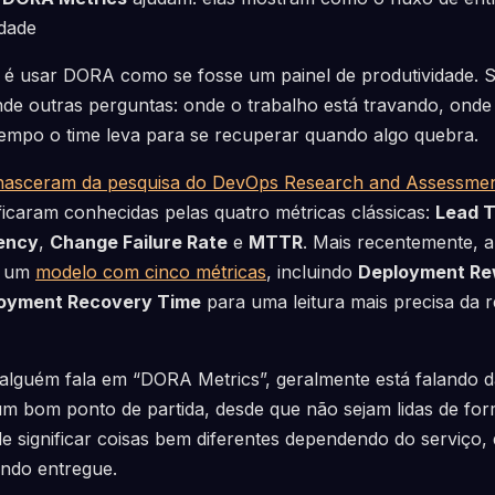
dade
é usar DORA como se fosse um painel de produtividade. 
e outras perguntas: onde o trabalho está travando, onde 
tempo o time leva para se recuperar quando algo quebra.
nasceram da pesquisa do DevOps Research and Assessme
ficaram conhecidas pelas quatro métricas clássicas:
Lead T
ency
,
Change Failure Rate
e
MTTR
. Mais recentemente, 
r um
modelo com cinco métricas
, incluindo
Deployment Re
loyment Recovery Time
para uma leitura mais precisa da
alguém fala em “DORA Metrics”, geralmente está falando d
 um bom ponto de partida, desde que não sejam lidas de for
ignificar coisas bem diferentes dependendo do serviço, d
endo entregue.