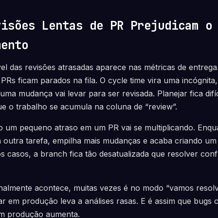
visões Lentas de PR Prejudicam o
mento
vel das revisões atrasadas aparece nas métricas de entrega.
Rs ficam parados na fila. O cycle time vira uma incógnita
ma mudança vai levar para ser revisada. Planejar fica difíc
ue o trabalho se acumula na coluna de “review”.
um pequeno atraso em um PR vai se multiplicando. Enqua
outra tarefa, empilha mais mudanças e acaba criando um P
s casos, a branch fica tão desatualizada que resolver conf
nalmente acontece, muitas vezes é no modo “vamos resolve
ar em produção leva a análises rasas. E é assim que bugs
 em produção aumenta.