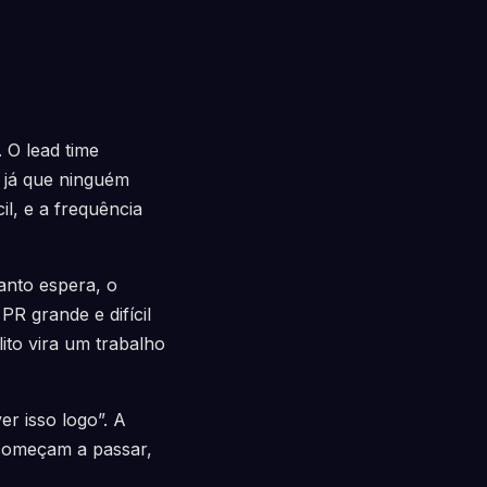
 O lead time
, já que ninguém
il, e a frequência
nto espera, o
R grande e difícil
lito vira um trabalho
r isso logo”. A
 começam a passar,