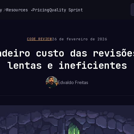
y
Resources
Pricing
Quality Sprint
▾
26 de fevereiro de 2026
CODE REVIEW
adeiro custo das revisõe
lentas e ineficientes
Edvaldo Freitas