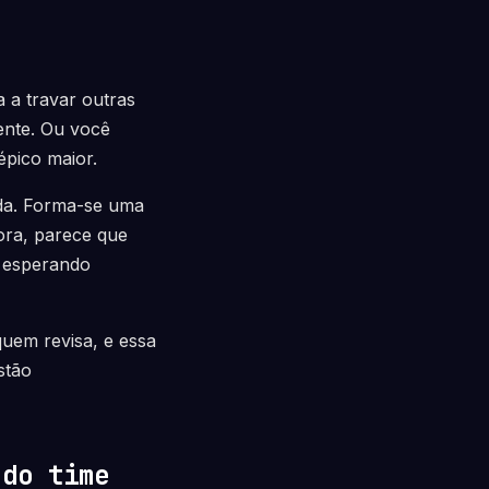
 a travar outras
ente. Ou você
pico maior.
nda. Forma-se uma
ora, parece que
a esperando
quem revisa, e essa
stão
 do time