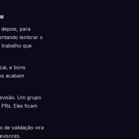
w
 depois, para
tentando lembrar o
o trabalho que
cai, e bons
dos acabam
evisão. Um grupo
PRs. Eles ficam
 de validação vira
evisores.