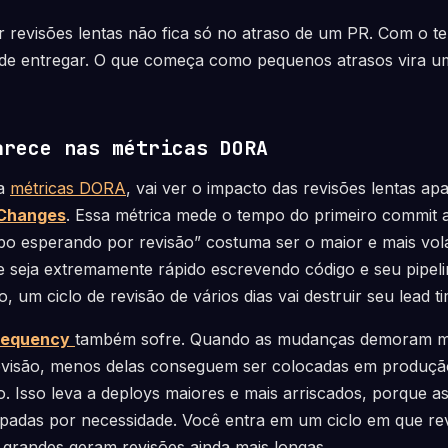
r revisões lentas não fica só no atraso de um PR. Com o t
 de entregar. O que começa como pequenos atrasos vira 
arece nas métricas DORA
ha
métricas DORA
, vai ver o impacto das revisões lentas ap
 Changes
. Essa métrica mede o tempo do primeiro commit 
po esperando por revisão” costuma ser o maior e mais vol
 seja extremamente rápido escrevendo código e seu pipeli
 um ciclo de revisão de vários dias vai destruir seu lead ti
requency
também sofre. Quando as mudanças demoram ma
evisão, menos delas conseguem ser colocadas em produç
. Isso leva a deploys maiores e mais arriscados, porque as
adas por necessidade. Você entra em um ciclo em que re
grandes geram revisões ainda mais longas.