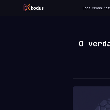
Docs
Communit
O verd