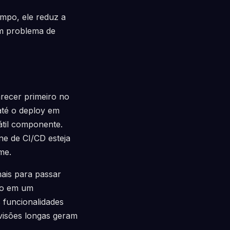
empo, ele reduz a
um problema de
arecer primeiro no
até o deploy em
átil componente.
ne de CI/CD esteja
me.
is para passar
ão em um
 funcionalidades
visões longas geram