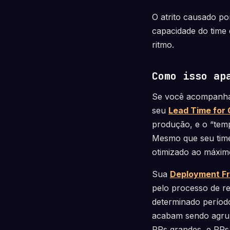
O atrito causado po
capacidade do time
ritmo.
Como isso ap
Se você acompan
seu
Lead Time for
produção, e o “tem
Mesmo que seu time
otimizado ao máximo,
Sua
Deployment F
pelo processo de r
determinado período
acabam sendo agrup
PRs grandes, e PRs 