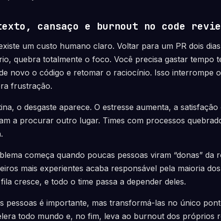
texto, cansaço e burnout no code revie
existe um custo humano claro. Voltar para um PR dois dias
io, quebra totalmente o foco. Você precisa gastar tempo 
de novo o código e retomar o raciocínio. Isso interrompe 
ra frustração.
tina, o desgaste aparece. O estresse aumenta, a satisfação 
am a procurar outro lugar. Times com processos quebra
.
oblema começa quando poucas pessoas viram “donas” da r
ros mais experientes acaba responsável pela maioria dos 
fila cresce, e todo o time passa a depender deles.
s pessoas é importante, mas transformá-las no único ponto
elera todo mundo e, no fim, leva ao burnout dos próprios r