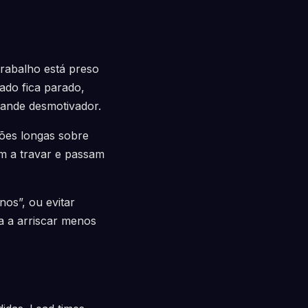
rabalho está preso
ado fica parado,
rande desmotivador.
sões longas sobre
m a travar e passam
os”, ou evitar
a a arriscar menos