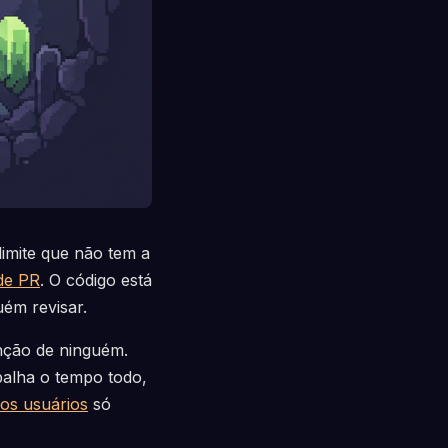
imite que não tem a
 de PR
. O código está
uém revisar.
nção de ninguém.
abalha o tempo todo,
aos usuários
só