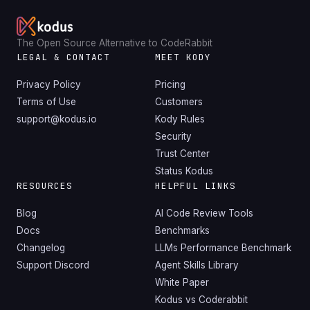
The Open Source Alternative to CodeRabbit
LEGAL & CONTACT
MEET KODY
Privacy Policy
Pricing
Terms of Use
Customers
support@kodus.io
Kody Rules
Security
Trust Center
Status Kodus
RESOURCES
HELPFUL LINKS
Blog
AI Code Review Tools
Docs
Benchmarks
Changelog
LLMs Performance Benchmark
Support Discord
Agent Skills Library
White Paper
Kodus vs Coderabbit